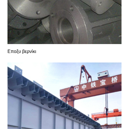
Εποξυ βερνίκι