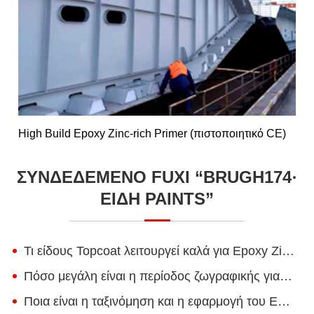
High Build Epoxy Zinc-rich Primer (πιστοποιητικό CE)
ΣΥΝΔΕΔΕΜΈΝΟ FUXI “BRUGH174·
ΕΊΔΗ PAINTS”
Τι είδους Topcoat λειτουργεί καλά για Epoxy Zinc-πλούσιος Primer;
Πόσο μεγάλη είναι η περίοδος ζωγραφικής για τον Epoxy Zinc-πλούσιο Primer;
Ποια είναι η ταξινόμηση και η εφαρμογή του Εποξυ-Χρώματος με βάση το νερό;