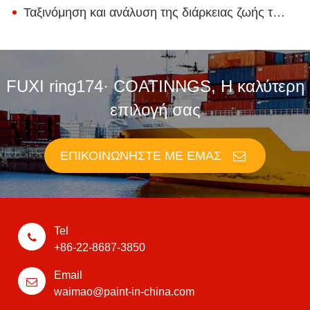
Ταξινόμηση και ανάλυση της διάρκειας ζωής του Epoxy Floor Paint
FUXI ring174· COATINNGS, Η καλύτερη
επιλογή σας
ΕΠΙΚΟΙΝΩΝΉΣΤΕ ΜΕ ΕΜΆΣ
Tel
+86-22-8687-3850
Email
waimao@paint-in-china.com