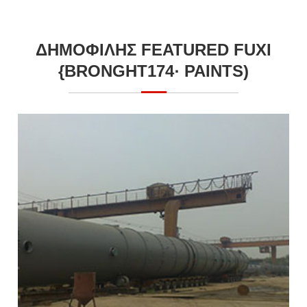
ΔΗΜΟΦΙΛΉΣ FEATURED FUXI
{BRONGHT174· PAINTS)