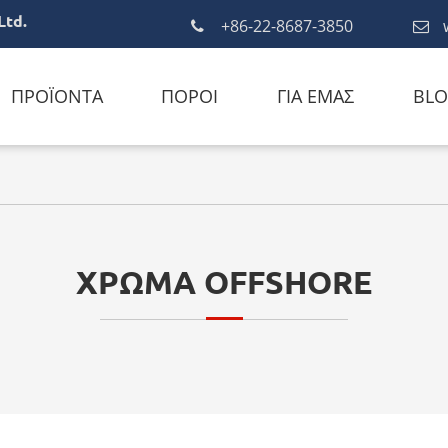
Ltd.
+86-22-8687-3850
ΠΡΟΪΌΝΤΑ
ΠΌΡΟΙ
ΓΙΑ ΕΜΆΣ
BL
ΧΡΏΜΑ OFFSHORE