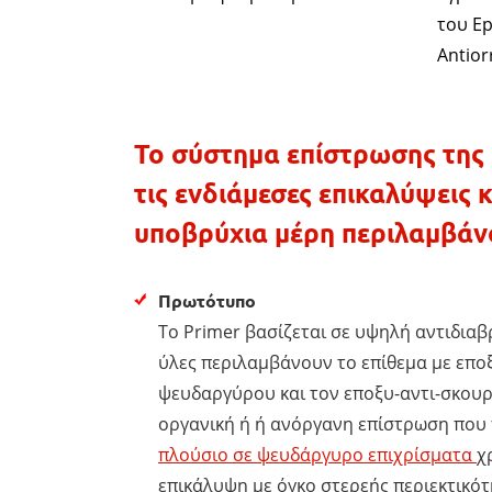
του E
Antior
Το σύστημα επίστρωσης της
τις ενδιάμεσες επικαλύψεις κ
υποβρύχια μέρη περιλαμβάνο
Πρωτότυπο
Το Primer βασίζεται σε υψηλή αντιδια
ύλες περιλαμβάνουν το επίθεμα με επο
ψευδαργύρου και τον εποξυ-αντι-σκουρ
οργανική ή ή ανόργανη επίστρωση που
πλούσιο σε ψευδάργυρο επιχρίσματα
χ
επικάλυψη με όγκο στερεής περιεκτικό