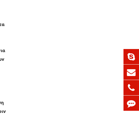
τα
για
ων
ση
ριν