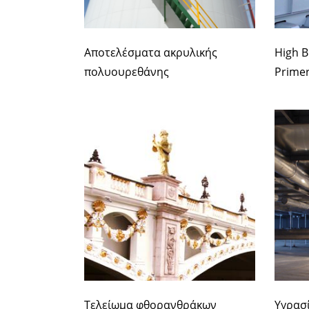
Αποτελέσματα ακρυλικής
High B
πολυουρεθάνης
Primer
Τελείωμα φθορανθράκων
Υγρασί