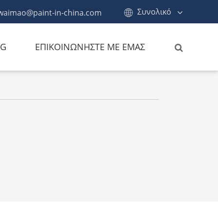
Συνολικό
waimao@paint-in-china.com
OG
ΕΠΙΚΟΙΝΩΝΉΣΤΕ ΜΕ ΕΜΆΣ