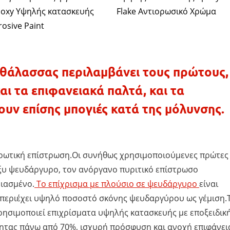
poxy Υψηλής κατασκευής
Flake Αντιορωσικό Χρώμα
rosive Paint
 θάλασσας περιλαμβάνει τους πρώτους,
αι τα επιφανειακά παλτά, και τα
υν επίσης μπογιές κατά της μόλυνσης.
βρωτική επίστρωση.Οι συνήθως χρησιμοποιούμενες πρώτες
ξυ ψευδάργυρο, τον ανόργανο πυριτικό επίστρωσο
ιασμένο.
Το επίχρισμα με πλούσιο σε ψευδάργυρο
είναι
 περιέχει υψηλό ποσοστό σκόνης ψευδαργύρου ως γέμιση.
ρησιμοποιεί επιχρίσματα υψηλής κατασκευής με εποξειδικ
τητας πάνω από 70%, ισχυρή πρόσφυση και ανοχή επιφάνει