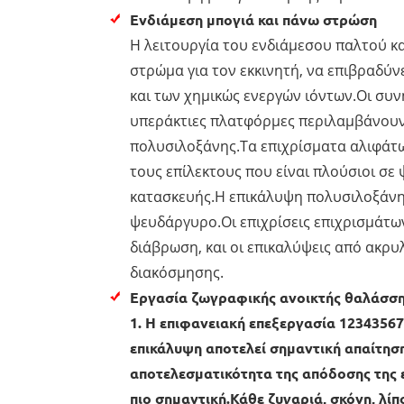
Ενδιάμεση μπογιά και πάνω στρώση
Η λειτουργία του ενδιάμεσου παλτού κα
στρώμα για τον εκκινητή, να επιβραδύν
και των χημικώς ενεργών ιόντων.Οι συ
υπεράκτιες πλατφόρμες περιλαμβάνουν
πολυσιλοξάνης.Τα επιχρίσματα αλιφάτ
τους επίλεκτους που είναι πλούσιοι σ
κατασκευής.Η επικάλυψη πολυσιλοξάνης
ψευδάργυρο.Οι επιχρίσεις επιχρισμάτω
διάβρωση, και οι επικαλύψεις από ακρυ
διακόσμησης.
Εργασία ζωγραφικής ανοικτής θαλάσσ
1. Η επιφανειακή επεξεργασία 12343567
επικάλυψη αποτελεί σημαντική απαίτη
αποτελεσματικότητα της απόδοσης της ε
πιο σημαντική.Κάθε ζυγαριά, σκόνη, λί