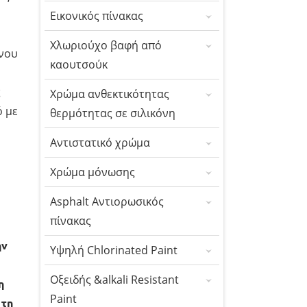
Εικονικός πίνακας
Χλωριούχο βαφή από
όνου
καουτσούκ
ς
Χρώμα ανθεκτικότητας
ό με
θερμότητας σε σιλικόνη
Αντιστατικό χρώμα
Χρώμα μόνωσης
Asphalt Αντιορωσικός
πίνακας
ην
Υψηλή Chlorinated Paint
Οξειδής &alkali Resistant
η
Paint
 τη