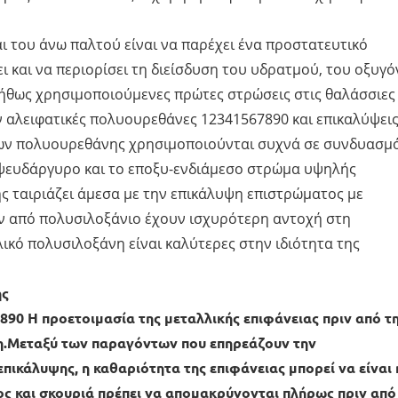
ι του άνω παλτού είναι να παρέχει ένα προστατευτικό
ει και να περιορίσει τη διείσδυση του υδρατμού, του οξυγ
νήθως χρησιμοποιούμενες πρώτες στρώσεις στις θαλάσσιες
 αλειφατικές πολυουρεθάνες 12341567890 και επικαλύψει
ων πολυουρεθάνης χρησιμοποιούνται συχνά σε συνδυασμ
ε ψευδάργυρο και το εποξυ-ενδιάμεσο στρώμα υψηλής
 ταιριάζει άμεσα με την επικάλυψη επιστρώματος με
ν από πολυσιλοξάνιο έχουν ισχυρότερη αντοχή στη
λικό πολυσιλοξάνη είναι καλύτερες στην ιδιότητα της
ης
890 Η προετοιμασία της μεταλλικής επιφάνειας πριν από τ
ση.Μεταξύ των παραγόντων που επηρεάζουν την
πικάλυψης, η καθαριότητα της επιφάνειας μπορεί να είναι 
πος και σκουριά πρέπει να απομακρύνονται πλήρως πριν από