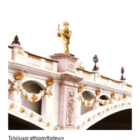
Τελείωμα φθορανθράκων