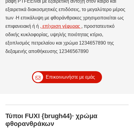
βαφή PTFEΕίναι με εξαιρετική αντοχή στον καιρό και
εξαιρετικά διακοσμητικές επιδόσεις, το μεγαλύτερο μέρος
των ·Η επικάλυψη με φθοράνθρακες χρησιμοποιείται ως
επιφανειακή ή ή
, επίχριση γέφυρας
, προστατευτικό
οδικής κυκλοφορίας, υψηλής ποιότητας κτίριο,
εξοπλισμός πετρελαίου και χρώμα 1234657890 της
δεξαμενής αποθήκευσης 12346567890
Επικοινωνήστε με εμάς
Τύποι FUXI {brugh44)· χρώμα
φθορανθράκων