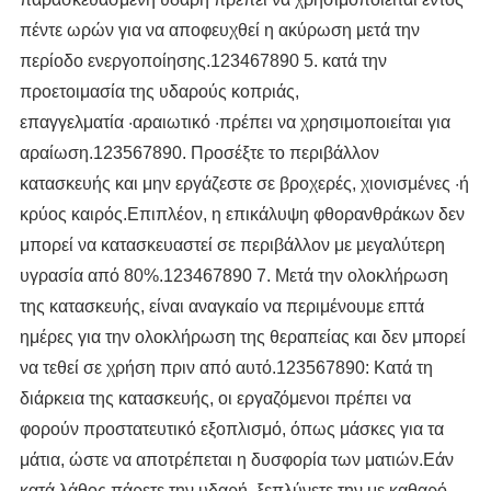
πέντε ωρών για να αποφευχθεί η ακύρωση μετά την
περίοδο ενεργοποίησης.123467890 5. κατά την
προετοιμασία της υδαρούς κοπριάς,
επαγγελματία ·αραιωτικό ·πρέπει να χρησιμοποιείται για
αραίωση.123567890. Προσέξτε το περιβάλλον
κατασκευής και μην εργάζεστε σε βροχερές, χιονισμένες ·ή
κρύος καιρός.Επιπλέον, η επικάλυψη φθορανθράκων δεν
μπορεί να κατασκευαστεί σε περιβάλλον με μεγαλύτερη
υγρασία από 80%.123467890 7. Μετά την ολοκλήρωση
της κατασκευής, είναι αναγκαίο να περιμένουμε επτά
ημέρες για την ολοκλήρωση της θεραπείας και δεν μπορεί
να τεθεί σε χρήση πριν από αυτό.123567890: Κατά τη
διάρκεια της κατασκευής, οι εργαζόμενοι πρέπει να
φορούν προστατευτικό εξοπλισμό, όπως μάσκες για τα
μάτια, ώστε να αποτρέπεται η δυσφορία των ματιών.Εάν
κατά λάθος πάρετε την υδαρή, ξεπλύνετε την με καθαρό