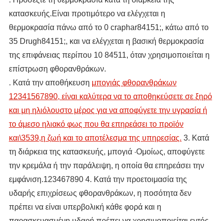
κατασκευής.Είναι προτιμότερο να ελέγχεται η
θερμοκρασία πάνω από το 0 craphar84151;, κάτω από το
35 Drugh84151;, και να ελέγχεται η βασική θερμοκρασία
της επιφάνειας περίπου 10 84511, όταν χρησιμοποιείται η
επίστρωση φθορανθράκων.
. Κατά την αποθήκευση
μπογιάς φθορανθράκων
12341567890, είναι καλύτερα να το αποθηκεύσετε σε ξηρό
και μη ηλιόλουστο μέρος για να αποφύγετε την υγρασία ή
το άμεσο ηλιακό φως που θα επηρεάσει το προϊόν
και\3539,η ζωή και το αποτέλεσμα της υπηρεσίας.
3. Κατά
τη διάρκεια της κατασκευής, μπογιά ·Ομοίως, αποφύγετε
την κρεμάλα ή την παράλειψη, η οποία θα επηρεάσει την
εμφάνιση.123467890 4. Κατά την προετοιμασία της
υδαρής επιχρίσεως φθορανθράκων, η ποσότητα δεν
πρέπει να είναι υπερβολική κάθε φορά και η
παρασκευασμένη υδαρή πρέπει να χρησιμοποιείται εντός