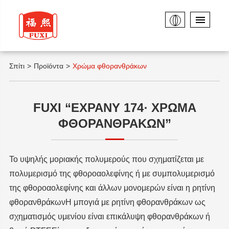
Σπίτι
Προϊόντα
Χρώμα φθορανθράκων
FUXI “EXPANY 174· ΧΡΏΜΑ
ΦΘΟΡΑΝΘΡΆΚΩΝ”
Το υψηλής μοριακής πολυμερούς που σχηματίζεται με
πολυμερισμό της φθοροαολεφίνης ή με συμπολυμερισμό
της φθοροαολεφίνης και άλλων μονομερών είναι η ρητίνη
φθορανθράκωνΗ μπογιά με ρητίνη φθορανθράκων ως
σχηματισμός υμενίου είναι επικάλυψη φθορανθράκων ή