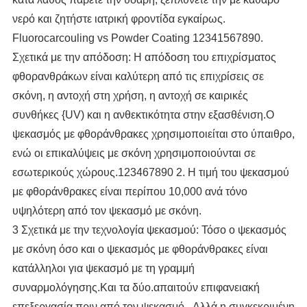
νερό και ζητήστε ιατρική φροντίδα εγκαίρως.
Fluorocarcouling vs Powder Coating 12341567890.
Σχετικά με την απόδοση: Η απόδοση του επιχρίσματος
φθορανθράκων είναι καλύτερη από τις επιχρίσεις σε
σκόνη, η αντοχή στη χρήση, η αντοχή σε καιρικές
συνθήκες {UV) και η ανθεκτικότητα στην εξασθένιση.Ο
ψεκασμός με φθοράνθρακες χρησιμοποιείται στο ύπαιθρο,
ενώ οι επικαλύψεις με σκόνη χρησιμοποιούνται σε
εσωτερικούς χώρους.123467890 2. Η τιμή του ψεκασμού
με φθοράνθρακες είναι περίπου 10,000 ανά τόνο
υψηλότερη από τον ψεκασμό με σκόνη.
3 Σχετικά με την τεχνολογία ψεκασμού: Τόσο ο ψεκασμός
με σκόνη όσο και ο ψεκασμός με φθοράνθρακες είναι
κατάλληλοι για ψεκασμό με τη γραμμή
συναρμολόγησης.Και τα δύο.απαιτούν επιφανειακή
επεξεργασία πριν από τον ψεκασμό. ·Αλλά η συγκεκριμένη