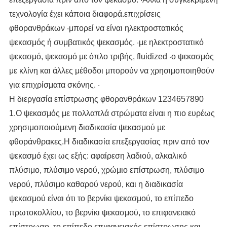
τεχνολογία έχει κάποια διαφορά.επιχρίσεις
φθορανθράκων ·μπορεί να είναι ηλεκτροστατικός
ψεκασμός ή συμβατικός ψεκασμός. ·με ηλεκτροστατικό
ψεκασμό, ψεκασμό με όπλο τριβής, fluidized ·ο ψεκασμός
με κλίνη και άλλες μέθοδοι μπορούν να χρησιμοποιηθούν
για επιχρίσματα σκόνης. ·
Η διεργασία επίστρωσης φθορανθράκων 1234657890
1.Ο ψεκασμός με πολλαπλά στρώματα είναι η πιο ευρέως
χρησιμοποιούμενη διαδικασία ψεκασμού με
φθοράνθρακες.Η διαδικασία επεξεργασίας πριν από τον
ψεκασμό έχει ως εξής: αφαίρεση λαδιού, αλκαλικό
πλύσιμο, πλύσιμο νερού, χρώμιο επίστρωση, πλύσιμο
νερού, πλύσιμο καθαρού νερού, και η διαδικασία
ψεκασμού είναι ότι το βερνίκι ψεκασμού, το επίπεδο
πρωτοκολλίου, το βερνίκι ψεκασμού, το επιφανειακό
επίστρωσο, το επίπεδο επιφανειακής επίστρωσης και