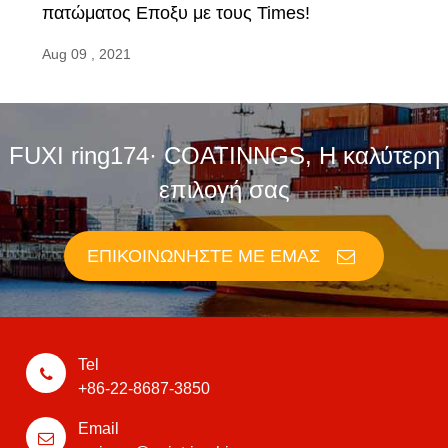
πατώματος Εποξυ με τους Times!
Aug 09 , 2021
FUXI ring174· COATINNGS, Η καλύτερη
επιλογή σας
ΕΠΙΚΟΙΝΩΝΉΣΤΕ ΜΕ ΕΜΆΣ
Tel
+86-22-8687-3850
Email