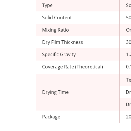
Type
So
Solid Content
5
Mixing Ratio
O
Dry Film Thickness
30
Specific Gravity
1.
Coverage Rate (Theoretical)
0
T
Drying Time
Dr
Dr
Package
20