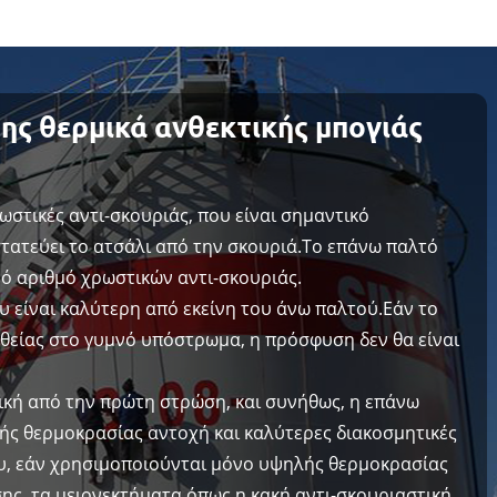
της θερμικά ανθεκτικής μπογιάς
ρωστικές αντι-σκουριάς, που είναι σημαντικό
στατεύει το ατσάλι από την σκουριά.Το επάνω παλτό
κρό αριθμό χρωστικών αντι-σκουριάς.
 είναι καλύτερη από εκείνη του άνω παλτού.Εάν το
θείας στο γυμνό υπόστρωμα, η πρόσφυση δεν θα είναι
ική από την πρώτη στρώση, και συνήθως, η επάνω
ής θερμοκρασίας αντοχή και καλύτερες διακοσμητικές
ου, εάν χρησιμοποιούνται μόνο υψηλής θερμοκρασίας
ης, τα μειονεκτήματα όπως η κακή αντι-σκουριαστική