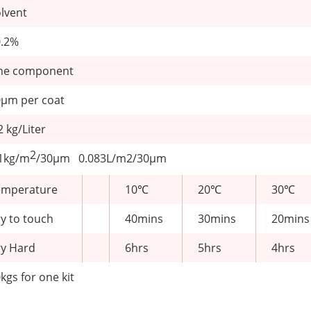
lvent
0.2%
ne component
μm per coat
2 kg/Liter
2
.1kg/m
/30μm 0.083L/m2/30μm
emperature
10℃
20℃
30℃
y to touch
40mins
30mins
20mins
y Hard
6hrs
5hrs
4hrs
kgs for one kit