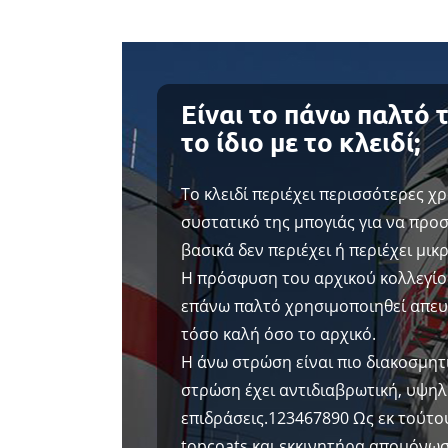
Είναι το πάνω παλτό 
το ίδιο με το κλειδί;
Το κλειδί περιέχει περισσότερες χ
συστατικό της μπογιάς για να προ
βασικά δεν περιέχει ή περιέχει μι
Η πρόσφυση του αρχικού κολλεγίου
επάνω παλτό χρησιμοποιηθεί απευ
τόσο καλή όσο το αρχικό.
Η άνω στρώση είναι πιο διακοσμητ
στρώση έχει αντιδιαβρωτική, υψηλ
επιδράσεις.123467890 Ως εκ τούτ
topcoats και εκκινητήρα απομόνωσ