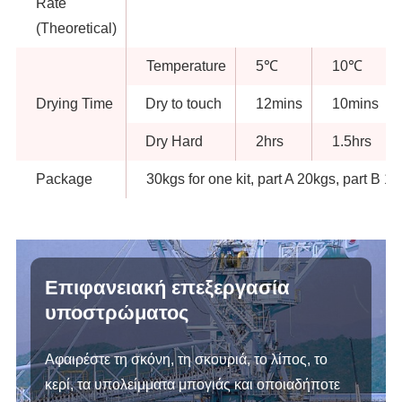
Rate
(Theoretical)
Temperature
5℃
10℃
Drying Time
Dry to touch
12mins
10mins
Dry Hard
2hrs
1.5hrs
Package
30kgs for one kit, part A 20kgs, part B 1
Επιφανειακή επεξεργασία
υποστρώματος
Αφαιρέστε τη σκόνη, τη σκουριά, το λίπος, το
κερί, τα υπολείμματα μπογιάς και οποιαδήποτε