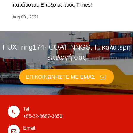
πατώματος Εποξυ με τους Times!
Aug 09 , 2021
FUXI ring174· COATINNGS, Η καλύτερη
επιλογή σας
ΕΠΙΚΟΙΝΩΝΉΣΤΕ ΜΕ ΕΜΆΣ
Tel
+86-22-8687-3850
Email