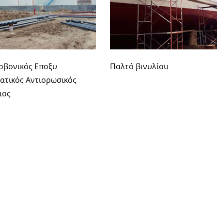
ρβονικός Εποξυ
Παλτό βινυλίου
τατικός Αντιορωσικός
ιος