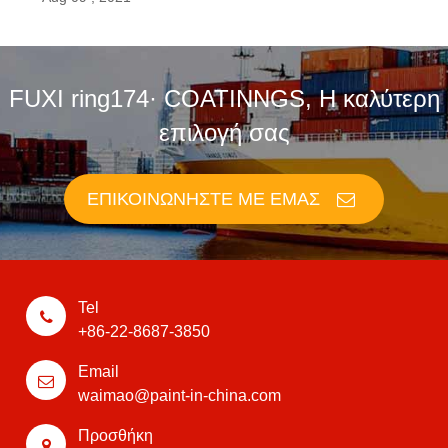
FUXI ring174· COATINNGS, Η καλύτερη
επιλογή σας
ΕΠΙΚΟΙΝΩΝΉΣΤΕ ΜΕ ΕΜΆΣ
Tel
+86-22-8687-3850
Email
waimao@paint-in-china.com
Προσθήκη