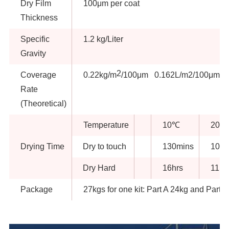
Dry Film
100μm per coat
Thickness
Specific
1.2 kg/Liter
Gravity
2
Coverage
0.22kg/m
/100μm 0.162L/m2/100μm
Rate
(Theoretical)
Temperature
10℃
20℃
Drying Time
Dry to touch
130mins
100m
Dry Hard
16hrs
11hr
Package
27kgs for one kit: Part A 24kg and Part 