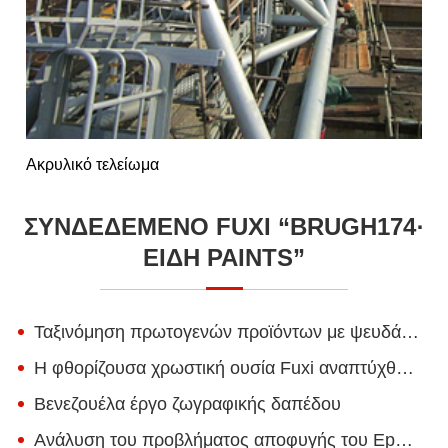
Ακρυλικό τελείωμα
ΣΥΝΔΕΔΕΜΈΝΟ FUXI “BRUGH174·
ΕΊΔΗ PAINTS”
Ταξινόμηση πρωτογενών προϊόντων με ψευδάργυρο
Η φθορίζουσα χρωστική ουσία Fuxi αναπτύχθηκε με επιτυχία ως φιλικός προς το περιβάλλον, με βάση το νερό
Βενεζουέλα έργο ζωγραφικής δαπέδου
Ανάλυση του προβλήματος αποφυγής του Epoxy Zinc-rich Primer στην επιφάνεια του χαλύβδινου πλάτους