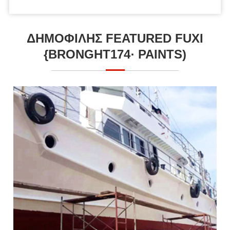
ΔΗΜΟΦΙΛΉΣ FEATURED FUXI
{BRONGHT174· PAINTS)