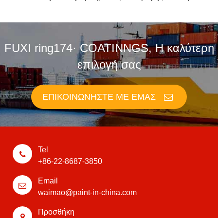
FUXI ring174· COATINNGS, Η καλύτερη
επιλογή σας
ΕΠΙΚΟΙΝΩΝΉΣΤΕ ΜΕ ΕΜΆΣ
Tel
+86-22-8687-3850
Email
waimao@paint-in-china.com
Προσθήκη